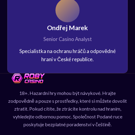
Ondřej Marek
Senior Casino Analyst
Specialistka na ochranu hráčů a odpovědné
hraní v České republice.
18+. Hazardní hry mohou být návykové. Hrajte
zodpovědně a pouze s prostředky, které si můžete dovolit
ztratit. Pokud cítíte, že ztrácíte kontrolu nad hraním,
vyhledejte odbornou pomoc. Společnost Podané ruce
poskytuje bezplatné poradenství v češtině.