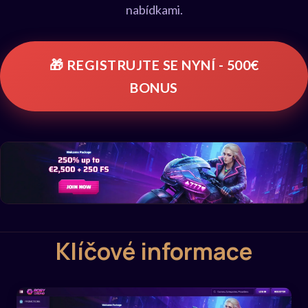
nabídkami.
🎁 REGISTRUJTE SE NYNÍ - 500€
BONUS
Klíčové informace